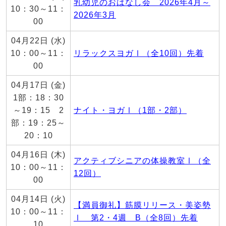
乳幼児のおはなし会 2026年4月～
10：30～11：
2026年3月
00
04月22日 (水)
10：00～11：
リラックスヨガⅠ（全10回）先着
00
04月17日 (金)
1部：18：30
～19：15 2
ナイト・ヨガⅠ（1部・2部）
部：19：25～
20：10
04月16日 (木)
アクティブシニアの体操教室Ⅰ（全
10：00～11：
12回）
00
04月14日 (火)
【満員御礼】筋膜リリース・美姿勢
10：00～11：
Ⅰ 第2・4週 B（全8回）先着
10